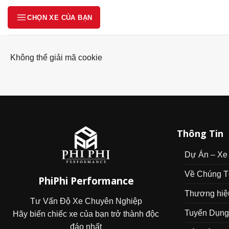
Skip
CHỌN XE CỦA BẠN
to
content
Không thể giải mã cookie
Danh mục
Nội dung sẽ xuất hiện sau khi menu được mở.
Thông Tin
Dự Án – Xe
Về Chúng T
PhiPhi Performance
Thương hiệ
Tư Vấn Độ Xe Chuyên Nghiệp
Tuyển Dụng
Hãy biến chiếc xe của bạn trở thành độc
đáo nhất