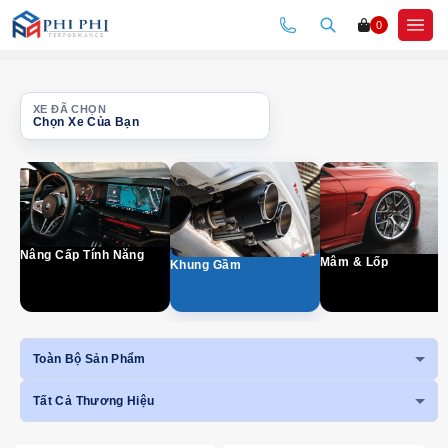
Skip
0
to
content
XE ĐÃ CHỌN
Chọn Xe Của Bạn
Danh mục
Nội dung sẽ xuất hiện sau khi menu được mở.
Nâng Cấp Tính Năng
Mâm & Lốp
Khung Gầm
Toàn Bộ Sản Phẩm
Tất Cả Thương Hiệu