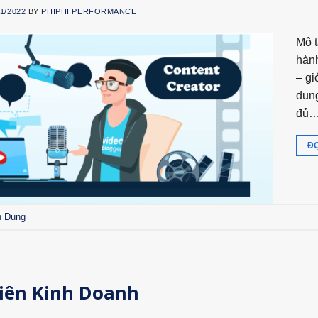
11/2022
BY
PHIPHI PERFORMANCE
Mô t
hành
– gi
dung
đủ
ĐỌ
n Dụng
iên Kinh Doanh