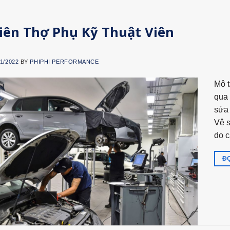
iên Thợ Phụ Kỹ Thuật Viên
11/2022
BY
PHIPHI PERFORMANCE
Mô t
qua 
sửa 
Vệ s
do 
ĐỌ