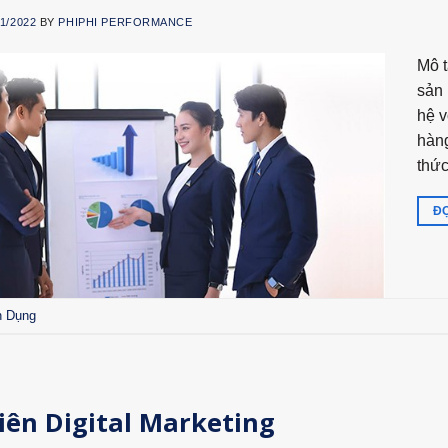
11/2022
BY
PHIPHI PERFORMANCE
Mô t
sản 
hệ v
hàng
thứ
ĐỌ
n Dụng
ên Digital Marketing