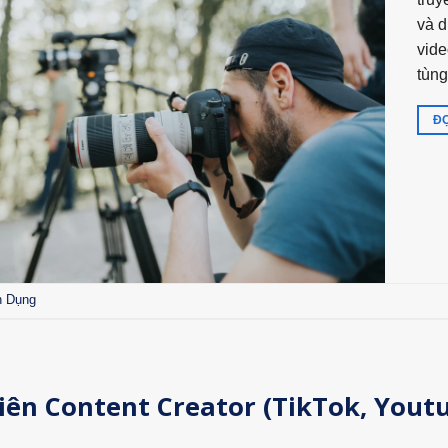
và d
vide
tùng
ĐỌ
n Dụng
ên Content Creator (TikTok, Yout