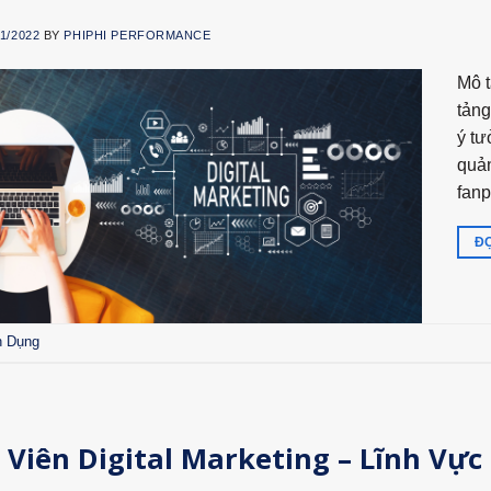
11/2022
BY
PHIPHI PERFORMANCE
Mô t
tảng
ý tư
quản
fan
ĐỌ
n Dụng
Viên Digital Marketing – Lĩnh Vực