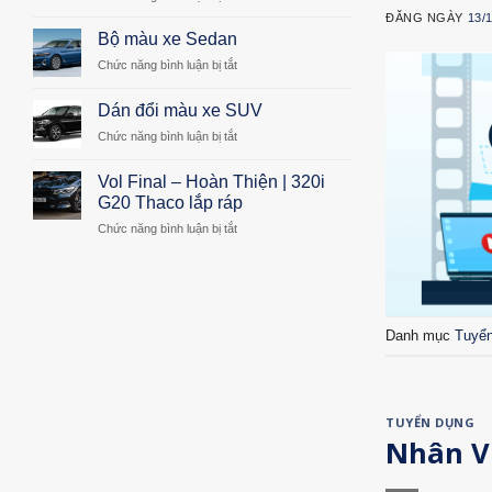
M340i
BMW
|
ĐĂNG NGÀY
13/
G20
Bộ màu xe Sedan
Thaco
320i
lắp
Chức năng bình luận bị tắt
ở
Sport
ráp
Bộ
Line
màu
Dán đổi màu xe SUV
|
xe
Thaco
Chức năng bình luận bị tắt
ở
Sedan
Lắp
Dán
Ráp
đổi
Vol Final – Hoàn Thiện | 320i
màu
G20 Thaco lắp ráp
xe
Chức năng bình luận bị tắt
ở
SUV
Vol
Final
–
Hoàn
Thiện
Danh mục
Tuyể
|
320i
G20
Thaco
lắp
TUYỂN DỤNG
ráp
Nhân V