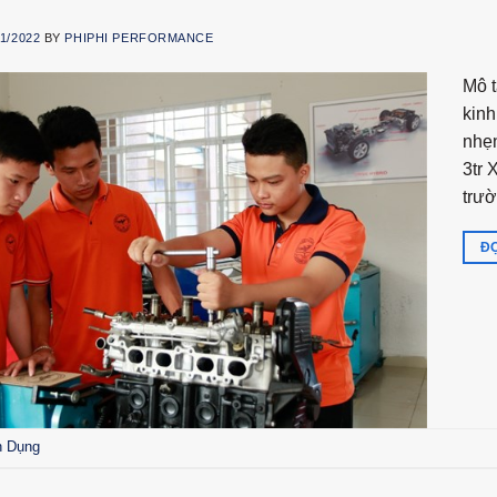
11/2022
BY
PHIPHI PERFORMANCE
Mô t
kinh
nhẹn
3tr 
trư
ĐỌ
n Dụng