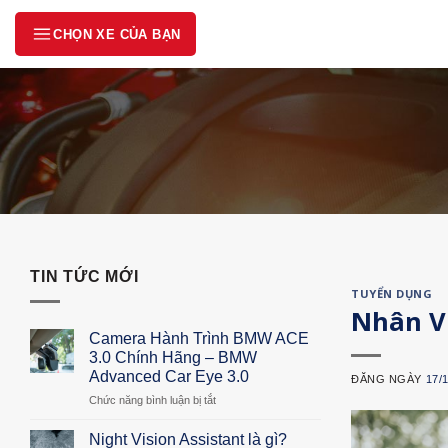
Skip
CHỌN XE CỦA BẠN
to
content
Danh mục
Nội dung sẽ xuất hiện sau khi menu được mở.
TIN TỨC MỚI
TUYỂN DỤNG
Nhân V
Camera Hành Trình BMW ACE
3.0 Chính Hãng – BMW
Advanced Car Eye 3.0
ĐĂNG NGÀY
17/
Chức năng bình luận bị tắt
ở
Camera
Hành
Night Vision Assistant là gì?