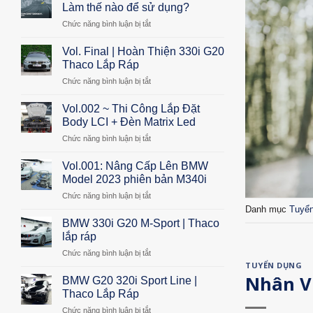
Trình
Làm thế nào để sử dụng?
BMW
Chức năng bình luận bị tắt
ở
ACE
Night
3.0
Vision
Vol. Final | Hoàn Thiện 330i G20
Chính
Assistant
Hãng
Thaco Lắp Ráp
là
–
Chức năng bình luận bị tắt
ở
gì?
BMW
Vol.
Làm
Advanced
Final
Vol.002 ~ Thi Công Lắp Đặt
thế
Car
|
nào
Body LCI + Đèn Matrix Led
Eye
Hoàn
để
3.0
Chức năng bình luận bị tắt
ở
Thiện
sử
Vol.002
330i
dụng?
~
Vol.001: Nâng Cấp Lên BMW
G20
Thi
Thaco
Model 2023 phiên bản M340i
Công
Lắp
Chức năng bình luận bị tắt
ở
Lắp
Ráp
Vol.001:
Danh mục
Tuyể
Đặt
Nâng
BMW 330i G20 M-Sport | Thaco
Body
Cấp
LCI
lắp ráp
Lên
+
Chức năng bình luận bị tắt
ở
BMW
Đèn
TUYỂN DỤNG
BMW
Model
Matrix
Nhân Vi
330i
BMW G20 320i Sport Line |
2023
Led
G20
phiên
Thaco Lắp Ráp
M-
bản
Chức năng bình luận bị tắt
ở
Sport