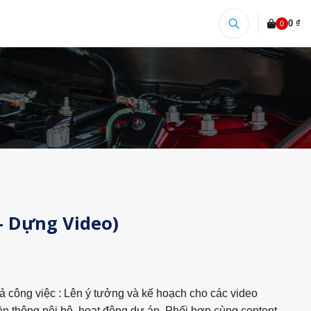
0 ₫
0
– Dựng Video)
ả công việc : Lên ý tưởng và kế hoạch cho các video
ền thông nội bộ, hoạt động dự án. Phối hợp cùng content