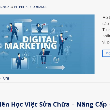
11/2022
BY
PHIPHI PERFORMANCE
Mô t
cáo 
Tikt
phẩm
vị, 
ĐỌ
n Dụng
ên Học Việc Sửa Chữa – Nâng Cấp 