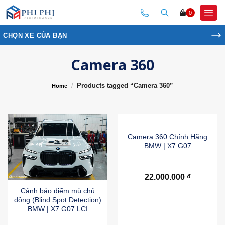
Skip
0
to
content
CHỌN XE CỦA BẠN
Camera 360
/
Products tagged “Camera 360”
Danh mục
Home
Nội dung sẽ xuất hiện sau khi menu được mở.
Camera 360 Chính Hãng
BMW | X7 G07
22.000.000
₫
Cảnh báo điểm mù chủ
động (Blind Spot Detection)
BMW | X7 G07 LCI