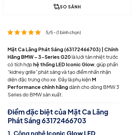
SO SÁNH
5/5 - (1 bình chọn)
Mặt Ca Lăng Phát Sáng (63172466703) | Chính
Hãng BMW – 3-Series G20
là lưới tản nhiệt trước
có tích hợp
hệ thống LED Iconic Glow
, giúp phần
“kidney grille” phát sáng và tạo điểm nhấn nhận
diện đặc trưng cho xe. Đây là phụ kiện
M
Performance chính hãng
dành cho dòng
BMW 3
Series
do
BMW
sản xuất.
Điểm đặc biệt của Mặt Ca Lăng
Phát Sáng 63172466703
1. Công nghệ
Iconic Glow LED