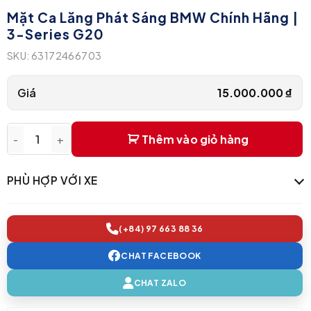
Mặt Ca Lăng Phát Sáng BMW Chính Hãng |
3-Series G20
SKU:
63172466703
Giá
15.000.000
₫
Thêm vào giỏ hàng
Mặt Ca Lăng Phát Sáng BMW Chính Hãng | 3-Series G20 qua
PHÙ HỢP VỚI XE
(+84) 97 663 88 36
CHAT FACEBOOK
CHAT ZALO