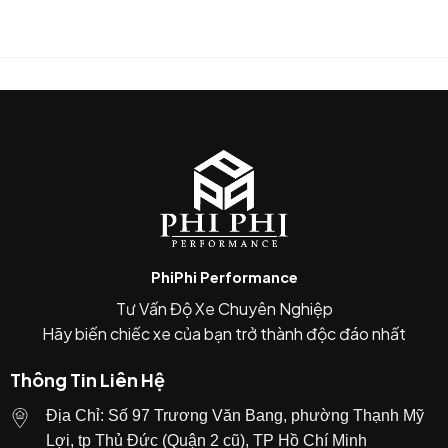
người lái dễ nhìn thấy vật cản hoặc số vị trí đỗ xe khi
tiếp cận xe trong bóng tối.
5. Chất lượng OEM chính hãng
Phụ kiện được thiết kế theo tiêu chuẩn OEM của
BMW nên:
LED chịu được
nhiệt, nước, bụi và rửa xe áp
lực cao
lắp đặt
khớp hoàn toàn với cản trước G20
PhiPhi Performance
độ hoàn thiện cao giống trang bị nguyên bản.
Tư Vấn Độ Xe Chuyên Nghiệp
Hãy biến chiếc xe của bạn trở thành độc đáo nhất
6. Tương thích nhiều phiên bản G20
Thông Tin Liên Hệ
Part number
63172466703
có thể lắp cho nhiều
phiên bản của
BMW 3 Series
như:
Địa Chỉ: Số 97 Trương Văn Bang, phường Thạnh Mỹ
Lợi, tp Thủ Đức (Quận 2 cũ), TP Hồ Chí Minh
320i