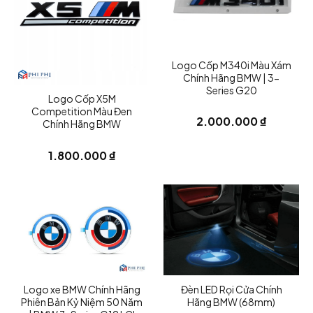
hơn nhựa ABS thông thường.
Có tác dụng aerodynamic nhẹ:
Logo Cốp M340i Màu Xám
Chính Hãng BMW | 3-
Điều hướng luồng gió quanh bumper
Series G20
trước
Logo Cốp X5M
Competition Màu Đen
Giảm turbulence ở hốc bánh
2.000.000
₫
Chính Hãng BMW
Tăng nhẹ front-end stability ở tốc độ
1.800.000
₫
cao, dù chủ yếu vẫn là nâng cấp ngoại
hình.
Fitment dành riêng cho bumper M Sport:
Không phù hợp bản base bumper
Thiết kế theo form G20 LCI 2023+
Logo xe BMW Chính Hãng
Đèn LED Rọi Cửa Chính
Thường lắp bằng 3M tape hoặc
Phiên Bản Kỷ Niệm 50 Năm
Hãng BMW (68mm)