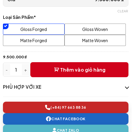
CLEAR
Loại Sản Phẩm*
Gloss Forged
Gloss Woven
Matte Forged
Matte Woven
9.500.000
₫
Thêm vào giỏ hàng
Canard trước carbon AE Design | BMW 3 series G20 LCI quan
PHÙ HỢP VỚI XE
(+84) 97 663 88 36
CHAT FACEBOOK
CHAT ZALO