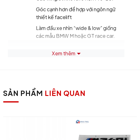
Góc cạnh hơn để hợp với ngôn ngữ
thiết kế facelift
Làm đầu xe nhìn “wide & low” giống
các mẫu BMW M hoặc GT race car.
Carbon fiber thật cao cấp:
Xem thêm
Real carbon fiber với UV protection
clearcoat
Có nhiều lựa chọn:
SẢN PHẨM
LIÊN QUAN
woven 3K gloss,
matte,
forged carbon.
Bề mặt carbon có chiều sâu và nhẹ