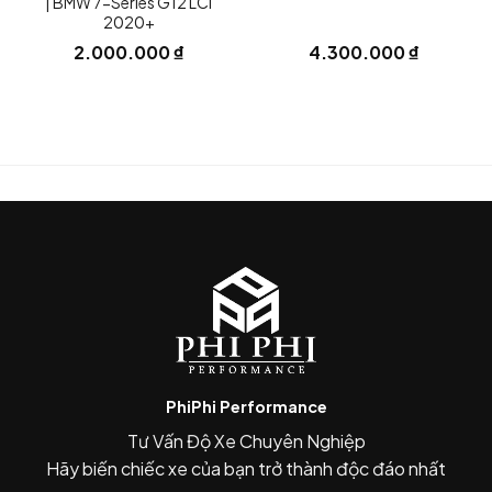
adhesive nên không cần chế quá
| BMW 7-Series G12 LCI
2020+
nhiều.
2.000.000
₫
4.300.000
₫
Rất hợp khi đi cùng:
lip carbon AE Design,
side skirt carbon,
diffuser carbon,
mirror cap carbon,
lowering springs hoặc air suspension.
Tạo hiệu ứng “full carbon package”:
Đặc biệt đẹp trên:
PhiPhi Performance
Tư Vấn Độ Xe Chuyên Nghiệp
xe đen,
Hãy biến chiếc xe của bạn trở thành độc đáo nhất
Brooklyn Grey,