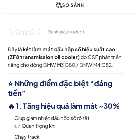
SO SÁNH
Đánh giá product
Đây là
két làm mát dầu hộp số hiệu suất cao
(ZF8 transmission oil cooler)
do
CSF
phát triển
riêng cho dòng
BMW M3 G80
/
BMW M4 G82
.
⭐ Những điểm đặc biệt “đáng
tiền”
🔥 1. Tăng hiệu quả làm mát ~30%
Giúp giảm nhiệt dầu hộp số rõ rệt
👉 Quan trọng khi:
Chạy track