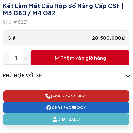
Két Làm Mát Dầu Hộp Số Nâng Cấp CSF |
M3 G80 / M4 G82
SKU:
# 8221
Giá
20.500.000
₫
Thêm vào giỏ hàng
Két làm mát dầu hộp số nâng cấp CSF | M3 G80 / M4 G82 qu
PHÙ HỢP VỚI XE
(+84) 97 663 88 36
CHAT FACEBOOK
CHAT ZALO