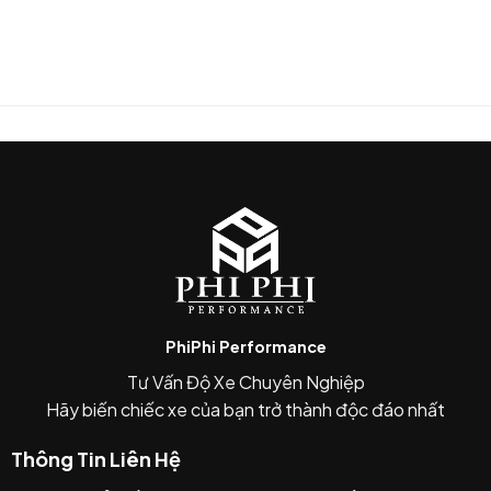
Két trước: thêm 16 hàng nữa
👉 Tức là:
Không chỉ to hơn → mà còn
tăng diện tích trao
đổi nhiệt toàn diện
🛡️ 6. Có Rock Guard (chắn đá)
Lưới bảo vệ phía trước
👉 Tránh:
Đá văng
Thủng két khi chạy nhanh
PhiPhi Performance
Tư Vấn Độ Xe Chuyên Nghiệp
⚙️ 7. Plug & Play chuẩn OEM
Hãy biến chiếc xe của bạn trở thành độc đáo nhất
Đầu nối quick-connect
Thông Tin Liên Hệ
Lắp vào như zin, không cần chế