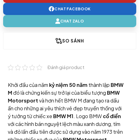
CHAT FACEBOOK
CHAT ZALO
SO SÁNH
Đánh giá product
Khởi đầu của năm
kỷ niệm 50 năm
thành lập
BMW
M
đó là chứng kiến sự trở lại của biểu tượng
BMW
Motorsport
và hơn hết BMW M đang tạo ra dấu
ấn cho những ai yêu thích vẻ đẹp truyền thống với
ý tưởng từ chiếc xe
BMW M1
. Logo BMW
cổ điển
với các hình bán nguyệt lệch màu xanh dương, tím
và đỏ lần đầu tiên được sử dụng vào năm 1973 trên
những chiếc xe đua của
BMW Motorsport