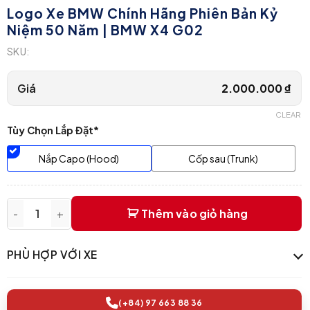
Logo Xe BMW Chính Hãng Phiên Bản Kỷ
Niệm 50 Năm | BMW X4 G02
SKU:
Giá
2.000.000
₫
CLEAR
Tùy Chọn Lắp Đặt*
Nắp Capo (Hood)
Cốp sau (Trunk)
Thêm vào giỏ hàng
Logo xe BMW Chính Hãng Phiên Bản Kỷ Niệm 50 Năm | BMW 
PHÙ HỢP VỚI XE
(+84) 97 663 88 36