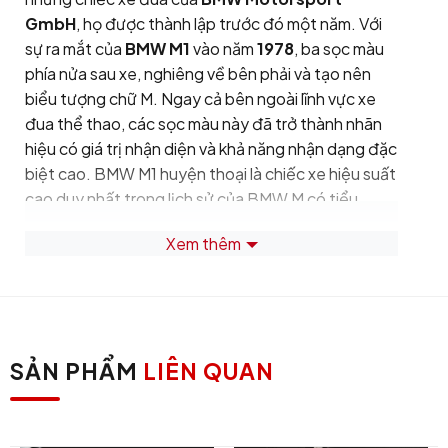
GmbH
, họ được thành lập trước đó một năm. Với
sự ra mắt của
BMW M1
vào năm
1978
, ba sọc màu
phía nửa sau xe, nghiêng về bên phải và tạo nên
biểu tượng chữ M. Ngay cả bên ngoài lĩnh vực xe
đua thể thao, các sọc màu này đã trở thành nhãn
hiệu có giá trị nhận diện và khả năng nhận dạng đặc
biệt cao. BMW M1 huyện thoại là chiếc xe hiệu suất
cao duy nhất trong lịch sử của BMW M có tiểu
tượng xe đua thể thao mà cạnh bên có logo 3 sọc.
Xem thêm
Một lưu ý cho phần màu sắc của logo BMW, ba màu
trong Logo cổ điển thể hiện: Màu
xanh dương
tượng trưng cho BMW,
màu đỏ
tượng trưng cho
đường đua và
màu tím
là sự kết hợp cho cả hai.
Khi
BMW Motorsport
đổi tên thành
BMW M
năm
SẢN PHẨM
LIÊN QUAN
1993
thì màu tím được thay bằng màu xanh đậm
nhưng vẫn nguyên tính chất của biểu tượng.
Trang bị theo xe Logo BMW Motorsport cổ điển sẽ