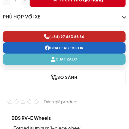
Mâm BBS RE-V | BBS Wheels | Japan quantity
PHÙ HỢP VỚI XE
(+84) 97 663 88 36
CHAT FACEBOOK
CHAT ZALO
SO SÁNH
Đánh giá product
BBS RV-E Wheels
Forged aluminum 1-piece wheel