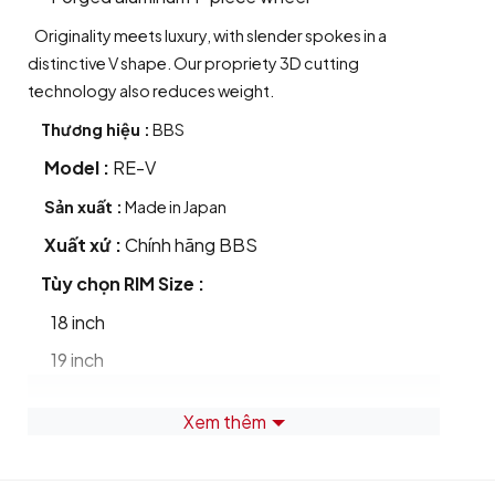
Originality meets luxury, with slender spokes in a
distinctive V shape. Our propriety 3D cutting
technology also reduces weight.
Thương hiệu :
BBS
Model :
RE-V
Sản xuất :
Made in Japan
Xuất xứ :
Chính hãng BBS
Tùy chọn RIM Size :
18 inch
19 inch
Tùy chọn PDC :
Xem thêm
5/112.0
5/100.0