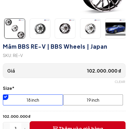
Mâm BBS RE-V | BBS Wheels | Japan
SKU:
RE-V
Giá
102.000.000
₫
CLEAR
Size*
18 inch
19 inch
102.000.000
₫
Thêm vào giỏ hàng