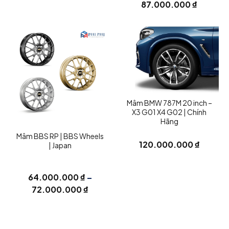
87.000.000
₫
Mâm BMW 787M 20 inch –
X3 G01 X4 G02 | Chính
Hãng
Mâm BBS RP | BBS Wheels
120.000.000
₫
| Japan
64.000.000
₫
–
72.000.000
₫