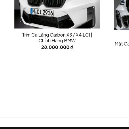
Mã Sản Phẩm : 51135A185A5
Xuất xứ :
Chính hãng BMW
Lưu ý: Bạn có thể thay thế nắp đen radar hoặc dá
Trim Ca Lăng Carbon X3 / X4 LCI |
Chính Hãng BMW
Mặt Ca
28.000.000
₫