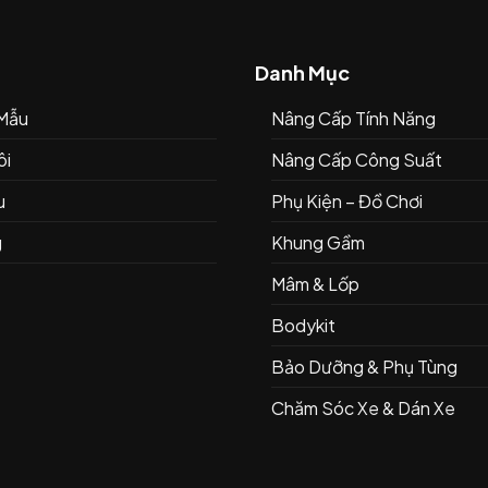
Danh Mục
 Mẫu
Nâng Cấp Tính Năng
ôi
Nâng Cấp Công Suất
u
Phụ Kiện – Đồ Chơi
g
Khung Gầm
Mâm & Lốp
Bodykit
Bảo Dưỡng & Phụ Tùng
Chăm Sóc Xe & Dán Xe