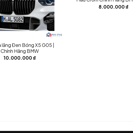
LCI 2023
8.000.000
₫
n decal đen
 lăng Đen Bóng X5 G05 |
Chính Hãng BMW
10.000.000
₫