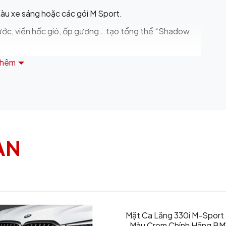
àu xe sáng hoặc các gói M Sport.
rước, viền hốc gió, ốp gương… tạo tổng thể “Shadow
thêm
 hiện đây là phiên bản hiệu năng cao nhất của dòng
nh, tạo cảm giác cao cấp.
:
AN
 thống Driving Assistant Professional, hỗ trợ tự lái
biến lidar/phát hiện vật thể.
onic Glow” quanh mặt ca lăng, phát sáng ban đêm
Mặt Ca Lăng 330i M-Sport
Màu Crom Chính Hãng BM