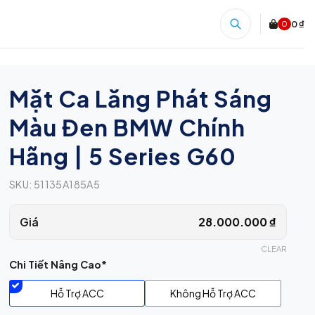
0 ₫
0
Mặt Ca Lăng Phát Sáng
Màu Đen BMW Chính
Hãng | 5 Series G60
SKU:
51135A185A5
Giá
28.000.000
₫
CLEAR
Chi Tiết Nâng Cao*
Hỗ Trợ ACC
Không Hỗ Trợ ACC