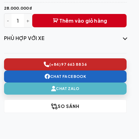
28.000.000
₫
Thêm vào giỏ hàng
Mặt Ca Lăng Phát Sáng Màu Đen BMW Chính Hãng | 5 Series
PHÙ HỢP VỚI XE
(+84) 97 663 88 36
CHAT FACEBOOK
CHAT ZALO
SO SÁNH