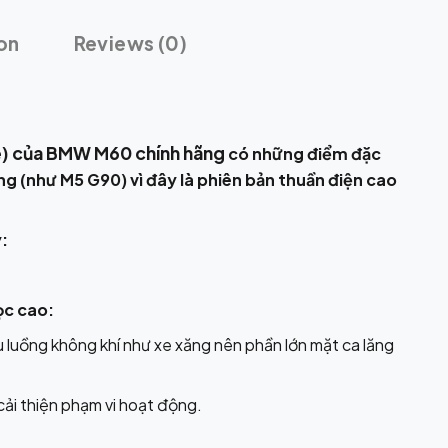
on
Reviews (0)
le) của BMW M60 chính hãng
có những điểm đặc
g (như M5 G90) vì đây là phiên bản thuần điện cao
:
ọc cao:
u luồng không khí như xe xăng nên phần lớn mặt ca lăng
cải thiện phạm vi hoạt động.