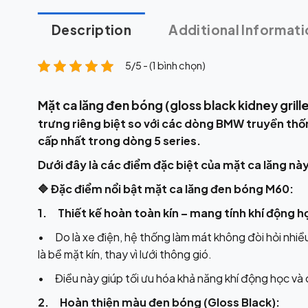
Description
Additional Informati
5/5 - (1 bình chọn)
Mặt ca lăng đen bóng (gloss black kidney gril
trưng riêng biệt so với các dòng BMW truyền thốn
cấp nhất trong dòng 5 series.
Dưới đây là các điểm đặc biệt của mặt ca lăng này
🔷 Đặc điểm nổi bật mặt ca lăng đen bóng M60:
1. Thiết kế hoàn toàn kín – mang tính khí động h
• Do là xe điện, hệ thống làm mát không đòi hỏi nhiề
là bề mặt kín, thay vì lưới thông gió.
• Điều này giúp tối ưu hóa khả năng khí động học và 
2. Hoàn thiện màu đen bóng (Gloss Black):