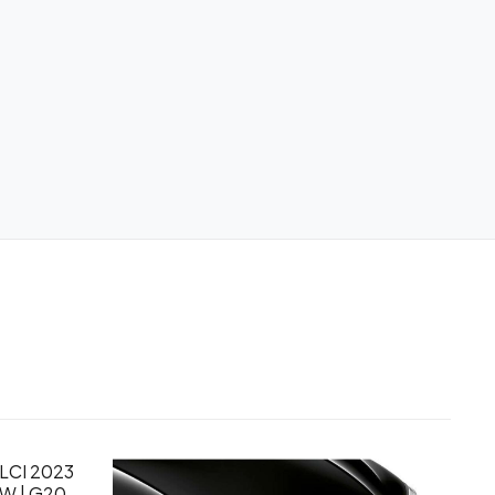
 LCI 2023
W | G20