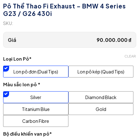
Pô Thể Thao Fi Exhaust – BMW 4 Series
G23 / G26 430i
SKU:
Giá
90.000.000
₫
CLEAR
Loại Lon Pô*
Lon pô đơn (Dual Tips)
Lon pô kép (Quad Tips)
Màu sắc lon pô *
Silver
Diamond Black
Titanium Blue
Gold
Carbon Fibre
Bộ điều khiển van pô*