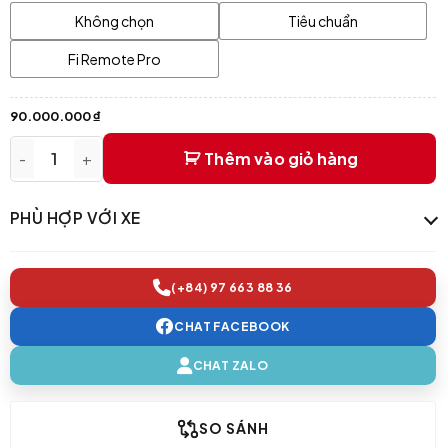
Không chọn
Tiêu chuẩn
Fi Remote Pro
90.000.000
₫
Thêm vào giỏ hàng
Pô Thể Thao Fi Exhaust - BMW 4 Series G23 / G26 430i quan
PHÙ HỢP VỚI XE
(+84) 97 663 88 36
CHAT FACEBOOK
CHAT ZALO
SO SÁNH