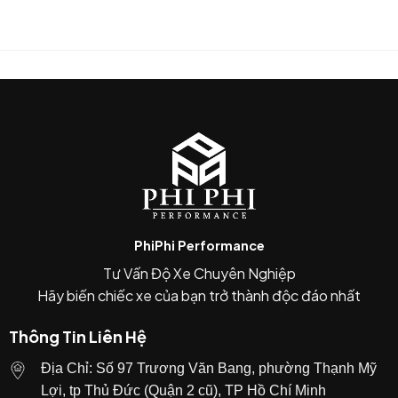
phù hợp.
Nếu bạn có kế hoạch nâng các bộ phận khác
như downpipe, intercooler hoặc tuning — thì
một hệ thống xả như Fi sẽ giúp bạn tận dụng cải
thiện hiệu suất rõ hơn.
Nếu bạn chú trọng tới cả thẩm mỹ phần đuôi xe
(tip xả đẹp), âm thanh và cảm giác lái — thì đây là
một lựa chọn giá trị.
Bộ sản phẩm bao gồm :
PhiPhi Performance
Front pipe (đoạn đầu)
Tư Vấn Độ Xe Chuyên Nghiệp
Mid pipe (đoạn giữa)
Hãy biến chiếc xe của bạn trở thành độc đáo nhất
Muffler (bầu chính)
Thông Tin Liên Hệ
Dual Tips (tiêu chuẩn)
Địa Chỉ: Số 97 Trương Văn Bang, phường Thạnh Mỹ
Quad Tips (tuỳ chọn) – với tuỳ chọn này cần
Lợi, tp Thủ Đức (Quận 2 cũ), TP Hồ Chí Minh
thay lip pô (diffuser) cho phiên bản M-Sport