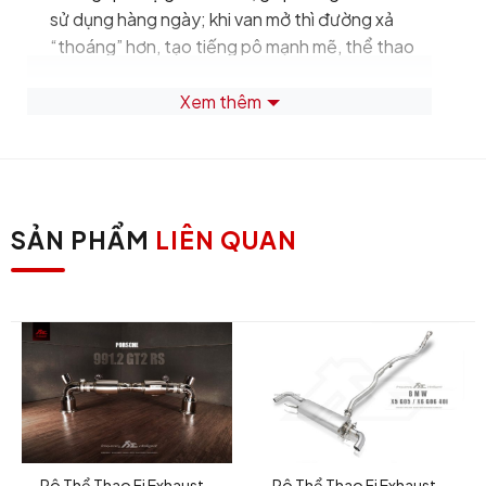
sử dụng hàng ngày; khi van mở thì đường xả
“thoáng” hơn, tạo tiếng pô mạnh mẽ, thể thao
hơn.
Xem thêm
Là hệ thống
bolt-on / thay thế trực tiếp
cho
dòng BMW 4 Series G22/G23/G26 (430i) với
động cơ B48 2.0 T từ năm ~2019+.
Chất liệu cao cấp: sử dụng thép không gỉ T304
(high-grade stainless steel) giúp tăng độ bền,
SẢN PHẨM
LIÊN QUAN
khả năng chống ăn mòn tốt hơn — rất phù hợp
môi trường sử dụng thực tế.
Tăng hiệu suất tiềm năng: Hãng công bố rằng
khi lắp full hệ thống (cat-back + downpipe lưu
lượng cao) có thể đạt tăng khoảng
+5% đến
+10% công suất
so với hệ thống xả nguyên
bản.
Tùy chọn cá nhân hóa: Ngoài bộ cơ bản, người
Pô Thể Thao Fi Exhaust –
Pô Thể Thao Fi Exhaust –