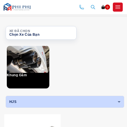
Skip
0
to
content
XE ĐÃ CHỌN
Chọn Xe Của Bạn
Danh mục
Nội dung sẽ xuất hiện sau khi menu được mở.
Khung Gầm
HJS