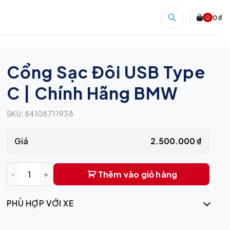
0 ₫
0
Cổng Sạc Đôi USB Type
C | Chính Hãng BMW
SKU:
84108711938
Giá
2.500.000
₫
Thêm vào giỏ hàng
Cổng Sạc Đôi USB Type C | Chính Hãng BMW quantity
PHÙ HỢP VỚI XE