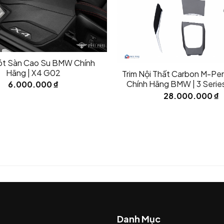
ót Sàn Cao Su BMW Chính
Hãng | X4 G02
Trim Nội Thất Carbon M-Pe
Chính Hãng BMW | 3 Serie
6.000.000
₫
Series G22/23/2
28.000.000
₫
Danh Mục