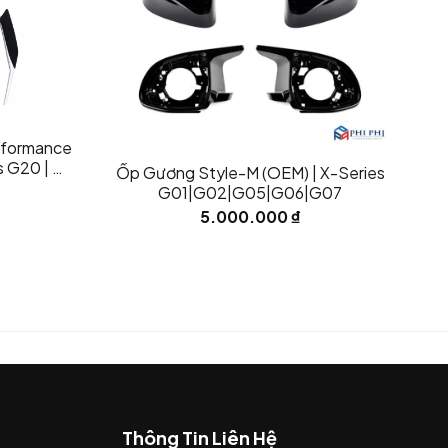
rformance
s G20 | 4
Ốp Gương Style-M (OEM) | X-Series
6
G01|G02|G05|G06|G07
5.000.000
₫
Thông Tin Liên Hệ