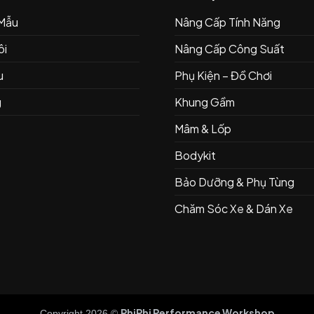
 Mẫu
Nâng Cấp Tính Năng
ôi
Nâng Cấp Công Suất
u
Phụ Kiện – Đồ Chơi
g
Khung Gầm
Mâm & Lốp
Bodykit
Bảo Dưỡng & Phụ Tùng
Chăm Sóc Xe & Dán Xe
PhiPhi Performance Workshop
Copyright 2026 ©