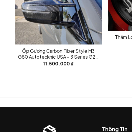
Thảm L
Ốp Gương Carbon Fiber Style M3
G80 Autotecknic USA – 3 Series G20
| 4 Series G22/23/26
11.500.000
₫
Thông Tin