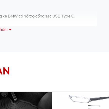
òng xe BMW có hỗ trợ cổng sạc USB Type C.
thêm
 độ bền khi sử dụng.
xe BMW nào, hãy cho mình biết thêm thông tin
AN
NEW