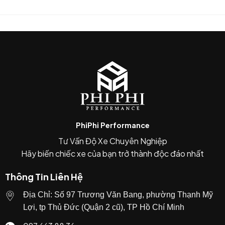
2 lưới lấy gió chính
2 khe gió trang trí dọc
nắp che cảm biến va chạm và phụ kiện lắp đặt.
5. Nâng cấp ngoại hình nhanh chóng
Đây là một nâng cấp nhỏ nhưng hiệu quả vì:
giúp phần đầu xe
thể thao và cá tính hơn
PhiPhi Performance
thường được lắp khi nâng cấp
bodykit M-
Sport hoặc style M340i
.
Tư Vấn Độ Xe Chuyên Nghiệp
Hãy biến chiếc xe của bạn trở thành độc đáo nhất
Thông Tin Liên Hệ
Địa Chỉ: Số 97 Trương Văn Bang, phường Thạnh Mỹ
Lợi, tp Thủ Đức (Quận 2 cũ), TP Hồ Chí Minh