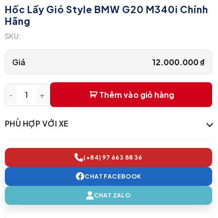
Hốc Lấy Gió Style BMW G20 M340i Chính
Hãng
SKU:
Giá
12.000.000
₫
Thêm vào giỏ hàng
Hốc Lấy Gió Style BMW G20 M340i Chính Hãng quantity
PHÙ HỢP VỚI XE
(+84) 97 663 88 36
CHAT FACEBOOK
CHAT ZALO