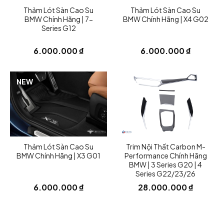
Thảm Lót Sàn Cao Su
Thảm Lót Sàn Cao Su
Đây là lý do các phiên bản hiệu năng cao như
BMW Chính Hãng | 7-
BMW Chính Hãng | X4 G02
M340i thường có
hốc gió lớn hơn
so với bản tiêu
Series G12
chuẩn.
6.000.000
₫
6.000.000
₫
3. Phụ kiện OEM chính hãng
NEW
NEW
Sản phẩm được sản xuất theo tiêu chuẩn của
BMW
nên có:
độ hoàn thiện cao
màu sắc chuẩn OEM (đen bóng hoặc chrome)
Thảm Lót Sàn Cao Su
Trim Nội Thất Carbon M-
lắp đặt
khớp hoàn toàn với cản trước M-
BMW Chính Hãng | X3 G01
Performance Chính Hãng
Sport
.
BMW | 3 Series G20 | 4
Series G22/23/26
6.000.000
₫
28.000.000
₫
4. Bộ sản phẩm đầy đủ
Một bộ hốc gió M340i thường bao gồm: