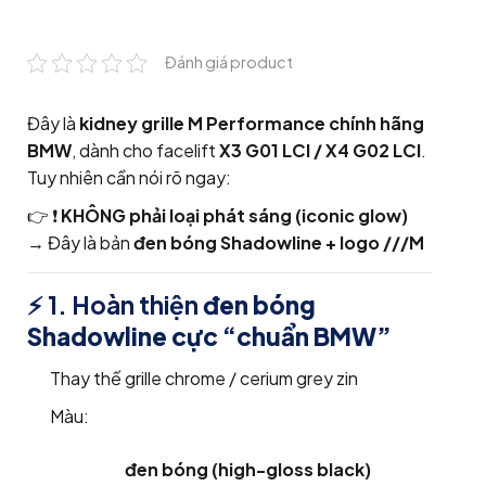
Đánh giá product
Đây là
kidney grille M Performance chính hãng
BMW
, dành cho facelift
X3 G01 LCI / X4 G02 LCI
.
Tuy nhiên cần nói rõ ngay:
👉 ❗
KHÔNG phải loại phát sáng (iconic glow)
→ Đây là bản
đen bóng Shadowline + logo ///M
⚡ 1. Hoàn thiện
đen bóng
Shadowline cực “chuẩn BMW”
Thay thế grille chrome / cerium grey zin
Màu:
đen bóng (high-gloss black)