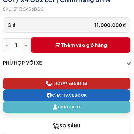
SKU:
51135A36BD0
Giá
11.000.000
₫
Thêm vào giỏ hàng
Mặt ca lăng nan kép M-performance X3 G01 / X4 G02 LCI | 
PHÙ HỢP VỚI XE
(+84) 97 663 88 36
CHAT FACEBOOK
CHAT ZALO
SO SÁNH