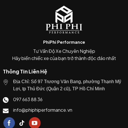
Là một trong những mod:
dễ lắp nhất
hiệu quả nhất về ngoại hình
PhiPhi Performance
So với grille zin:
Tư Vấn Độ Xe Chuyên Nghiệp
✔ thể thao hơn
Hãy biến chiếc xe của bạn trở thành độc đáo nhất
✔ “black-out” toàn bộ đầu xe
Thông Tin Liên Hệ
Địa Chỉ: Số 97 Trương Văn Bang, phường Thạnh Mỹ
Lợi, tp Thủ Đức (Quận 2 cũ), TP Hồ Chí Minh
097 663 88 36
info@phiphiperformance.vn
0